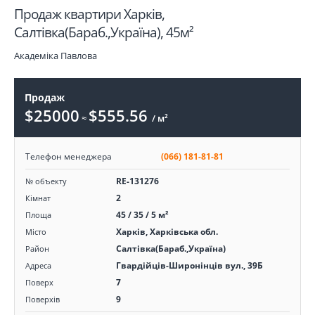
Продаж квартири Харків,
Салтівка(Бараб.,Україна), 45м²
Академіка Павлова
Продаж
$25000
$555.56
≈
/ м²
Телефон менеджера
(066) 181-81-81
RE-131276
№ объекту
2
Кімнат
45 / 35 / 5 м²
Площа
Харків, Харківська обл.
Місто
Салтівка(Бараб.,Україна)
Район
Гвардійців-Широнінців вул., 39Б
Адреса
7
Поверх
9
Поверхів