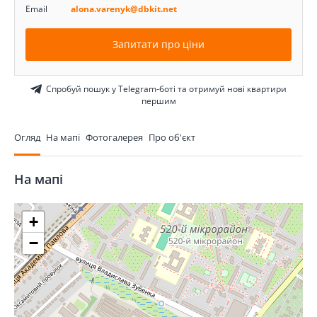
Email
alona.varenyk@dbkit.net
Запитати про ціни
Спробуй пошук у Telegram-боті та отримуй нові квартири
першим
Огляд
На мапі
Фотогалерея
Про об'єкт
На мапі
+
−