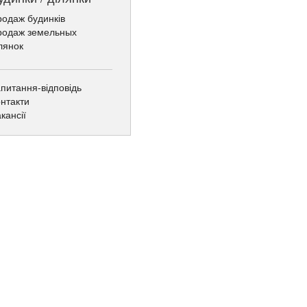
одаж будинків
родаж земельных
лянок
питання-відповідь
нтакти
кансії