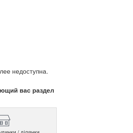
лее недоступна.
ующий вас раздел
удинки / ділянки