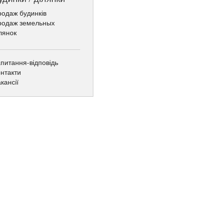
одаж будинків
родаж земельных
лянок
питання-відповідь
нтакти
кансії