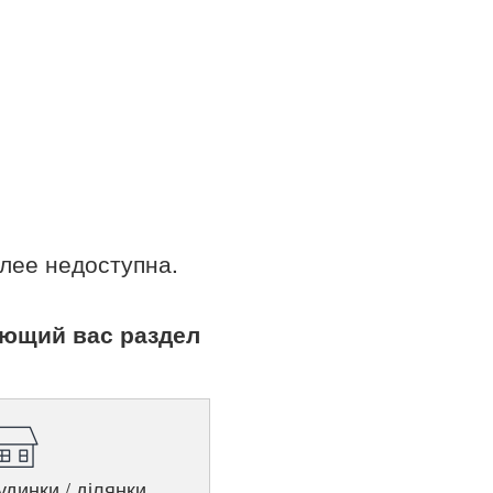
лее недоступна.
ующий вас раздел
удинки / ділянки