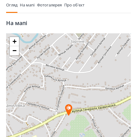
Огляд
На мапі
Фотогалерея
Про об'єкт
На мапі
+
−