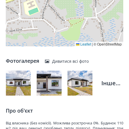
Leaflet
|
© OpenStreetMap
Фотогалерея
Дивитися всі фото
Інше…
Про об'єкт
Від власника (Без комісії). Можлива розстрочка 0%. Будинок 110
м2 під ваш ремонт (зроблено теплу підлогу). Планування: три