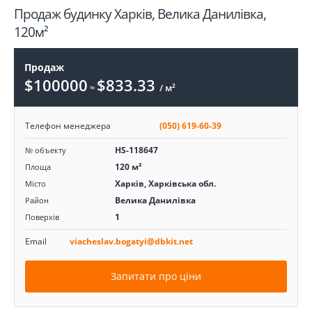
Продаж будинку Харків, Велика Данилівка,
120м²
Продаж
$100000
$833.33
≈
/ м²
Телефон менеджера
(050) 619-60-39
HS-118647
№ объекту
120 м²
Площа
Харків, Харківська обл.
Місто
Велика Данилівка
Район
1
Поверхів
Email
viacheslav.bogatyi@dbkit.net
Запитати про ціни