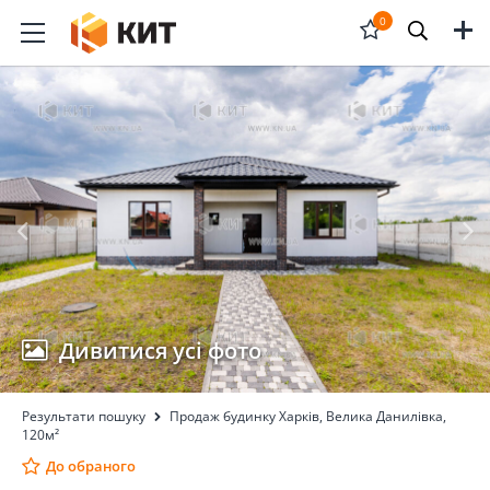
Меню
0
Відкрити
форму
пошука
Дивитися усі фото
Результати пошуку
Продаж будинку Харків, Велика Данилівка,
120м²
До обраного