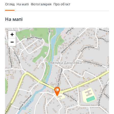
Огляд
На мапі
Фотогалерея
Про об'єкт
На мапі
+
−