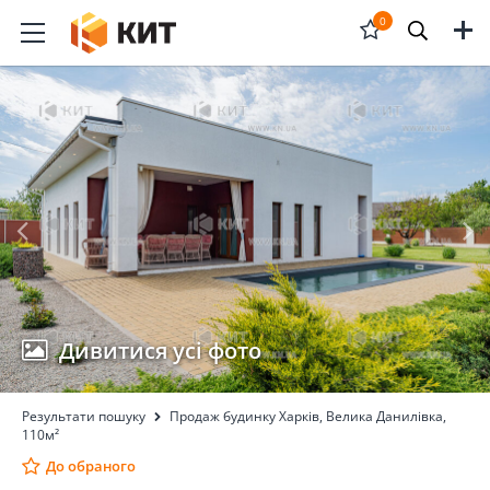
Меню
0
Відкрити
форму
пошука
Дивитися усі фото
Результати пошуку
Продаж будинку Харків, Велика Данилівка,
110м²
До обраного