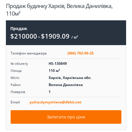
Продаж будинку Харків, Велика Данилівка,
110м²
Продаж
$210000
$1909.09
≈
/ м²
Телефон менеджера
(066) 792-90-25
HS-130849
№ объекту
110 м²
Площа
Харків, Харківська обл.
Місто
Велика Данилівка
Район
1
Поверхів
Email
yuliia.dymytriieva@dbkit.net
Запитати про ціни