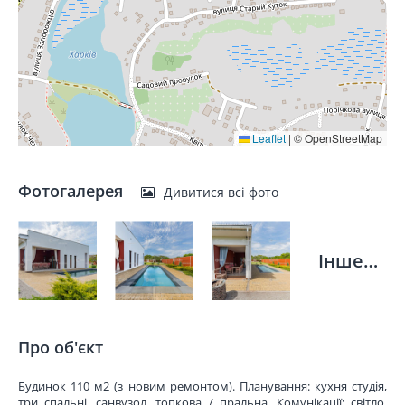
Leaflet
|
© OpenStreetMap
Фотогалерея
Дивитися всі фото
Інше…
Про об'єкт
Будинок 110 м2 (з новим ремонтом). Планування: кухня студія,
три спальні, санвузол, топкова / пральна. Комунікації: світло,