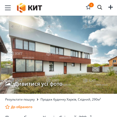
Меню
0
Відкрити
форму
пошука
Дивитися усі фото
Результати пошуку
Продаж будинку Харків, Східний, 290м²
До обраного