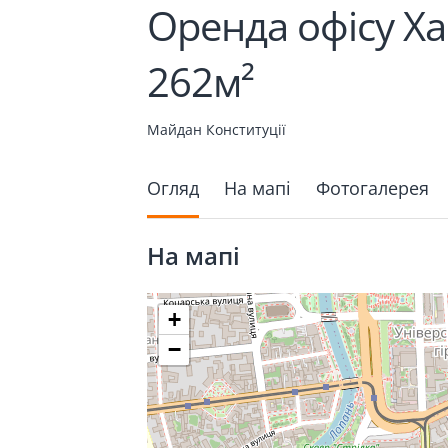
Оренда офісу Ха
262м²
Майдан Конституції
Огляд
На мапі
Фотогалерея
На мапі
+
−