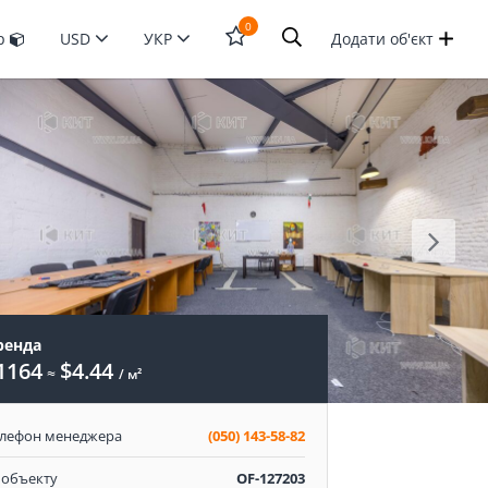
0
ур
USD
УКР
Додати об'єкт
Відкрити
форму
пошука
ренда
1164
$4.44
≈
/ м²
елефон менеджера
(050) 143-58-82
 объекту
OF-127203