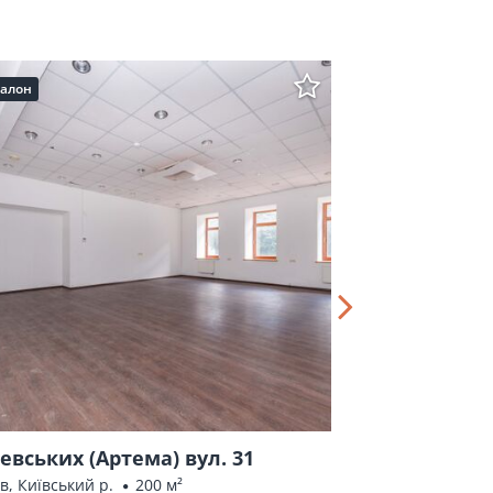
алон
евських (Артема) вул. 31
Клочківська 
в, Київський р.
200 м²
Харків, Шевченків