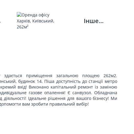
Інше…
ду здається приміщення загальною площею 262м2.
нський, будинок 14. Піша доступність до станції метро
Окремий вхід! Виконано капітальний ремонт із заміною
Індивідуальне газове опалення! Є санвузол. Обладнана
ид діяльності! Ідеальне рішення для вашого бізнесу! Ми
а допомогти вам зробити правильний вибір!