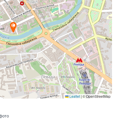
Leaflet
|
© OpenStreetMap
 фото