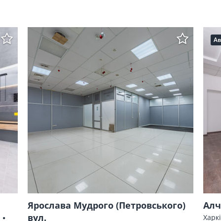
Ав
Ярослава Мудрого (Петровського)
Алч
вул.
Харкі