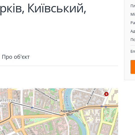
рків, Київський,
П
Мі
Р
Ад
П
Em
Про об'єкт