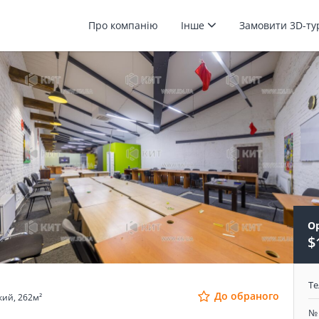
Про компанію
Інше
Замовити 3D-т
О
$
Т
До обраного
кий, 262м²
№