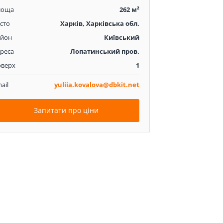
лоща
262 м²
сто
Харків, Харківська обл.
айон
Київський
реса
Лопатинський пров.
оверх
1
ail
yuliia.kovalova@dbkit.net
Запитати про ціни