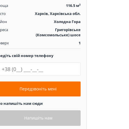
лоща
116.5 м²
сто
Харків, Харківська обл.
айон
Холодна Гора
реса
Григорівське
(Комсомольське) шосе
оверх
1
ведіть свій номер телефону
Передзвоніть мені
бо напишіть нам сюди
Напишіть нам