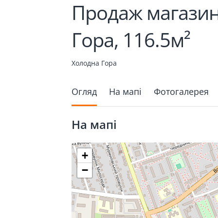
Продаж магазин
Гора, 116.5м²
Холодна Гора
Огляд
На мапі
Фотогалерея
На мапі
+
−