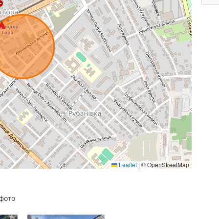
Leaflet
|
© OpenStreetMap
 фото