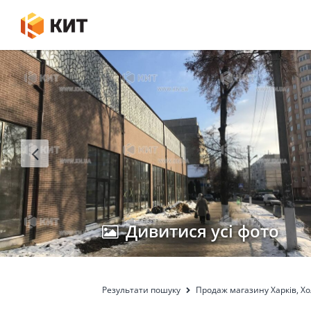
Дивитися усі фото
Результати пошуку
Продаж магазину Харків, Хо