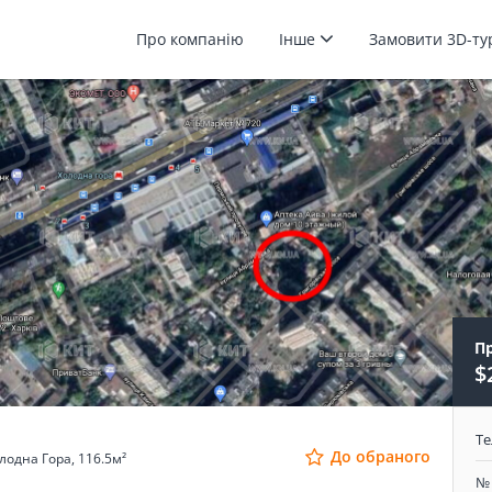
Про компанію
Інше
Замовити 3D-т
П
$
Т
До обраного
лодна Гора, 116.5м²
№