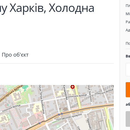
у Харків, Холодна
П
Мі
Р
Ад
П
Про об'єкт
В
а