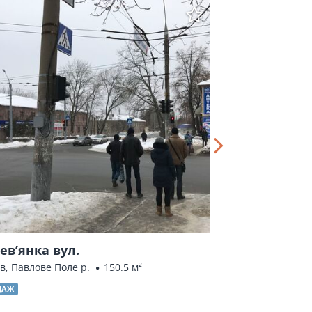
ев’янка вул.
Нескорених (Г
ів, Павлове Поле р.
150.5 м²
Харків, Салтівка
ДАЖ
ПРОДАЖ
ОРЕНДА