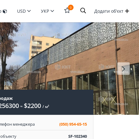
0
ур
USD
УКР
Додати об'єкт
Відкрити
форму
пошука
родаж
256300
$2200
≈
/ м²
елефон менеджера
(050) 954-65-15
 объекту
SF-102340