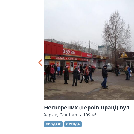
Нескорених (Героїв Праці) вул.
.5 м²
Харків, Салтівка
109 м²
ПРОДАЖ
ОРЕНДА