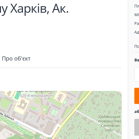
 Харків, Ак.
П
Мі
Р
Ад
П
Про об'єкт
В
а