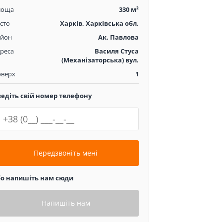
лоща
330 м²
сто
Харків, Харківська обл.
айон
Ак. Павлова
реса
Василя Стуса
(Механізаторська) вул.
оверх
1
ведіть свій номер телефону
Передзвоніть мені
бо напишіть нам сюди
Напишіть нам