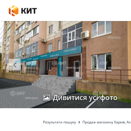
Дивитися усі фото
Результати пошуку
Продаж магазину Харків, Ак