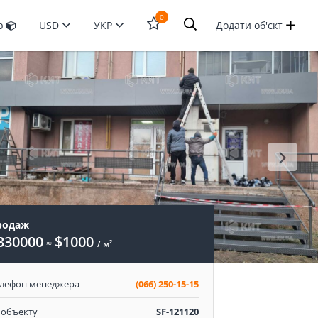
0
ур
USD
УКР
Додати об'єкт
Відкрити
форму
пошука
родаж
330000
$1000
≈
/ м²
елефон менеджера
(066) 250-15-15
 объекту
SF-121120