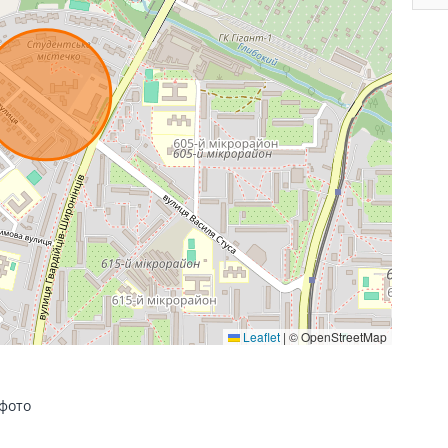
Leaflet
|
© OpenStreetMap
 фото