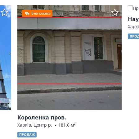
Без комісії
Нау
Харкі
ПРО
Короленка пров.
Харків, Центр р.
181.6 м²
ПРОДАЖ