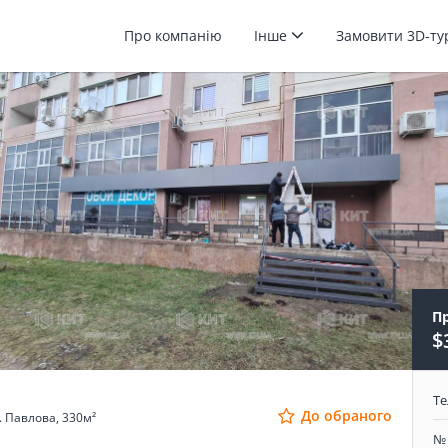
Про компанію
Інше
Замовити 3D-т
П
$
Т
До обраного
. Павлова, 330м²
№