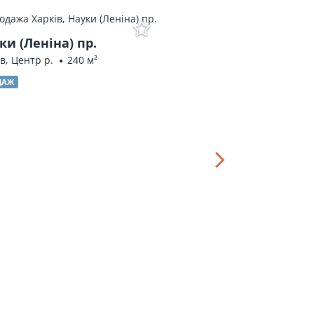
ки (Леніна) пр.
в, Центр р.
240 м²
ДАЖ
Шевченка ву
Харків, Київська,
ПРОДАЖ