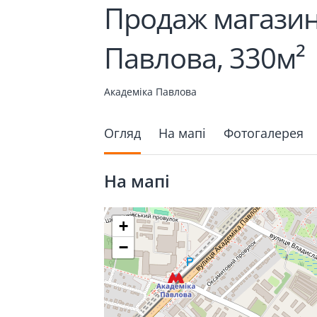
Продаж магазину
Павлова, 330м²
Академіка Павлова
Огляд
На мапі
Фотогалерея
На мапі
+
−