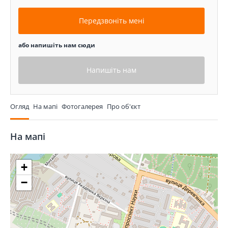
Передзвоніть мені
або напишіть нам сюди
Напишіть нам
Огляд
На мапі
Фотогалерея
Про об'єкт
На мапі
+
−