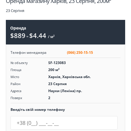
Оренда магазину Харків, 23 Серпня, 200м²
23 Серпня
Оренда
$889
$4.44
≈
/ м²
Телефон менеджера
(066) 250-15-15
SF-123083
№ объекту
200 м²
Площа
Харків, Харківська обл.
Місто
23 Серпня
Район
Науки (Леніна) пр.
Адреса
2
Поверх
Введіть свій номер телефону