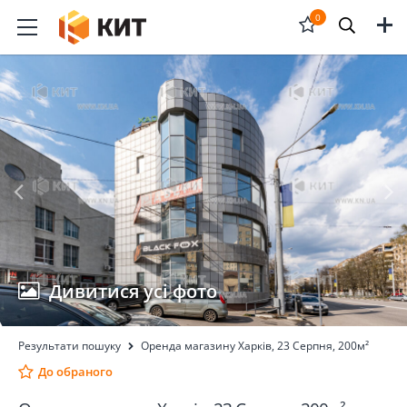
Меню
0
Відкрити
форму
пошука
Дивитися усі фото
Результати пошуку
Оренда магазину Харків, 23 Серпня, 200м²
До обраного