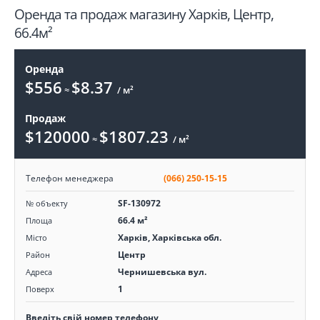
Оренда та продаж магазину Харків, Центр,
66.4м²
Оренда
$556
$8.37
≈
/ м²
Продаж
$120000
$1807.23
≈
/ м²
Телефон менеджера
(066) 250-15-15
SF-130972
№ объекту
66.4 м²
Площа
Харків, Харківська обл.
Місто
Центр
Район
Чернишевська вул.
Адреса
1
Поверх
Введіть свій номер телефону