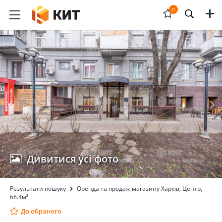
Меню
0
Відкрити
форму
пошука
Дивитися усі фото
Результати пошуку
Оренда та продаж магазину Харків, Центр,
66.4м²
До обраного