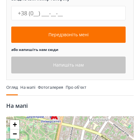
Передзвоніть мені
або напишіть нам сюди
Напишіть нам
Огляд
На мапі
Фотогалерея
Про об'єкт
На мапі
+
−