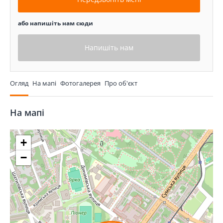
або напишіть нам сюди
Напишіть нам
Огляд
На мапі
Фотогалерея
Про об'єкт
На мапі
+
−