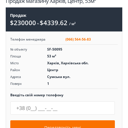
Продаж магазину Харків, Центр, 53м²
Продаж
$230000
$4339.62
≈
/ м²
Телефон менеджера
(066) 564-56-83
SF-50095
№ объекту
53 м²
Площа
Харків, Харківська обл.
Місто
Центр
Район
Сумська вул.
Адреса
1
Поверх
Введіть свій номер телефону
Передзвоніть мені