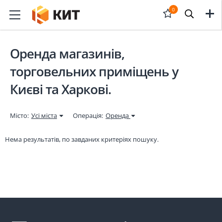
Меню
0
Відкрити
форму
Оренда магазинів,
торговельних приміщень у
пошука
Києві та Харкові.
Місто:
Усі міста
Операція:
Оренда
Нема результатів, по завданих критеріях пошуку.