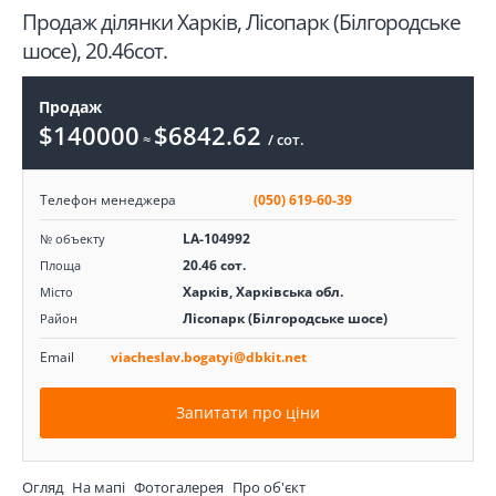
Продаж ділянки Харків, Лісопарк (Білгородське
шосе), 20.46сот.
Продаж
$140000
$6842.62
≈
/ сот.
Телефон менеджера
(050) 619-60-39
LA-104992
№ объекту
20.46 сот.
Площа
Харків, Харківська обл.
Місто
Лісопарк (Білгородське шосе)
Район
Email
viacheslav.bogatyi@dbkit.net
Запитати про ціни
Огляд
На мапі
Фотогалерея
Про об'єкт