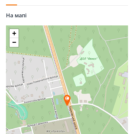
На мапі
+
−