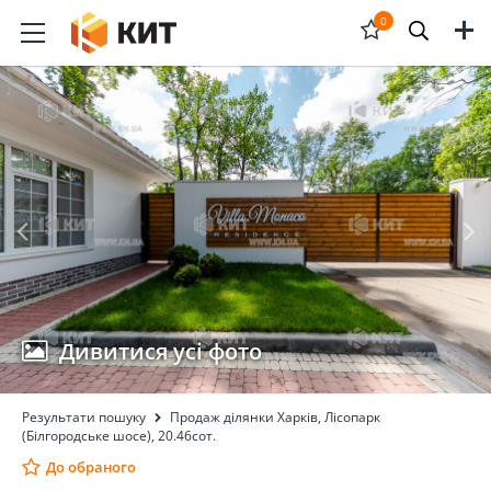
Меню
0
Відкрити
форму
пошука
Дивитися усі фото
Результати пошуку
Продаж ділянки Харків, Лісопарк
(Білгородське шосе), 20.46сот.
До обраного