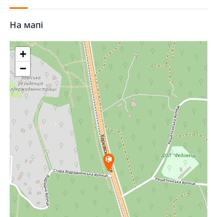
На мапі
+
−