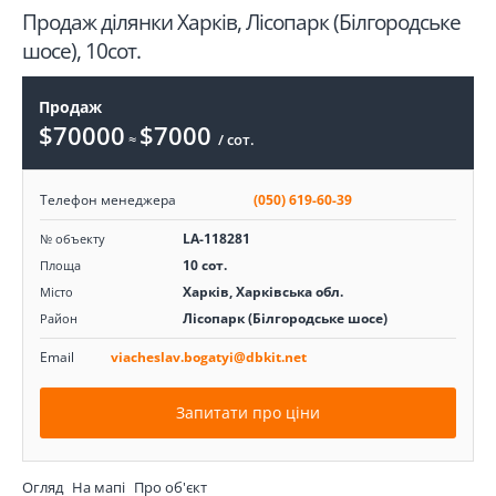
Продаж ділянки Харків, Лісопарк (Білгородське
шосе), 10сот.
Продаж
$70000
$7000
≈
/ сот.
Телефон менеджера
(050) 619-60-39
LA-118281
№ объекту
10 сот.
Площа
Харків, Харківська обл.
Місто
Лісопарк (Білгородське шосе)
Район
Email
viacheslav.bogatyi@dbkit.net
Запитати про ціни
Огляд
На мапі
Про об'єкт