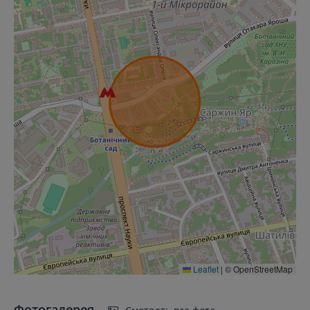
Leaflet
|
© OpenStreetMap
Фотогалерея