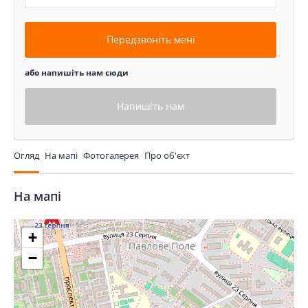
Передзвоніть мені
або напишіть нам сюди
Напишіть нам
Огляд
На мапі
Фотогалерея
Про об'єкт
На мапі
+
−