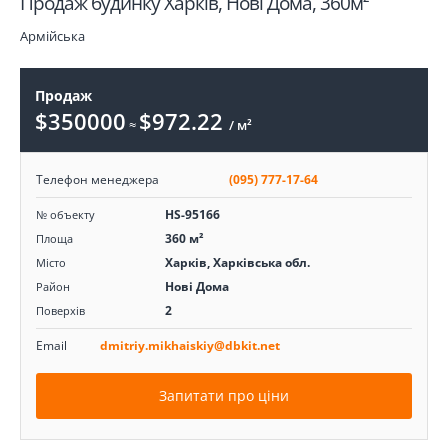
Продаж будинку Харків, Нові Дома, 360м²
Армійська
Продаж
$350000
$972.22
≈
/ м²
Телефон менеджера
(095) 777-17-64
HS-95166
№ объекту
360 м²
Площа
Харків, Харківська обл.
Місто
Нові Дома
Район
2
Поверхів
Email
dmitriy.mikhaiskiy@dbkit.net
Запитати про ціни