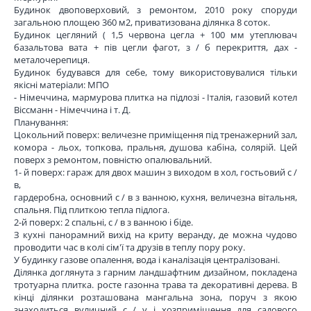
Будинок двоповерховий, з ремонтом, 2010 року споруди
загальною площею 360 м2, приватизована ділянка 8 соток.
Будинок цегляний ( 1,5 червона цегла + 100 мм утеплювач
базальтова вата + пів цегли фагот, з / б перекриття, дах -
металочерепиця.
Будинок будувався для себе, тому використовувалися тільки
якісні матеріали: МПО
- Німеччина, мармурова плитка на підлозі - Італія, газовий котел
Віссманн - Німеччина і т. Д.
Планування:
Цокольний поверх: величезне приміщення під тренажерний зал,
комора - льох, топкова, пральня, душова кабіна, солярій. Цей
поверх з ремонтом, повністю опалювальний.
1- й поверх: гараж для двох машин з виходом в хол, гостьовий с /
в,
гардеробна, основний с / в з ванною, кухня, величезна вітальня,
спальня. Під плиткою тепла підлога.
2-й поверх: 2 спальні, с / в з ванною і біде.
З кухні панорамний вихід на криту веранду, де можна чудово
проводити час в колі сім'ї та друзів в теплу пору року.
У будинку газове опалення, вода і каналізація централізовані.
Ділянка доглянута з гарним ландшафтним дизайном, покладена
тротуарна плитка. росте газонна трава та декоративні дерева. В
кінці ділянки розташована мангальна зона, поруч з якою
знаходиться вуличний с / у і хозприміщення для садового