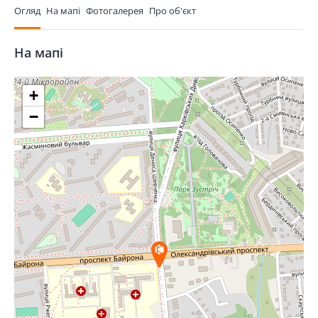
Огляд
На мапі
Фотогалерея
Про об'єкт
На мапі
+
−