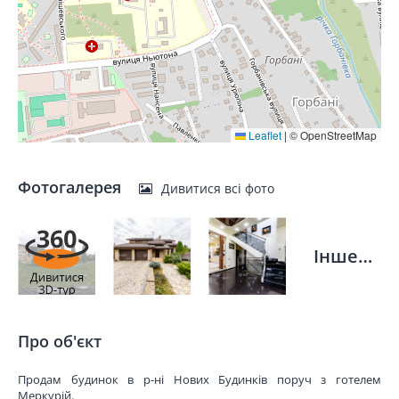
Leaflet
|
© OpenStreetMap
Фотогалерея
Дивитися всі фото
Інше…
Про об'єкт
Продам будинок в р-ні Нових Будинків поруч з готелем
Меркурій.