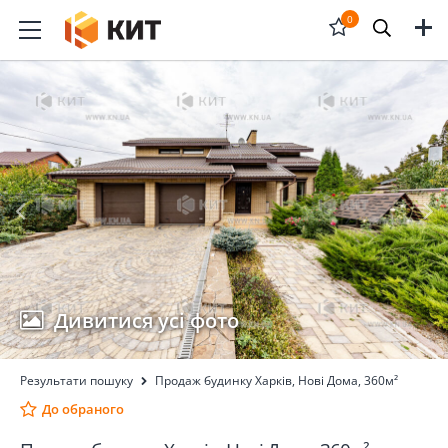
Меню
0
Відкрити
форму
пошука
Дивитися усі фото
Результати пошуку
Продаж будинку Харків, Нові Дома, 360м²
До обраного