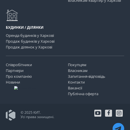
Власникам квартир у Харкові
БУДИНКИ / ДІЛЯНКИ
Оренда будинків у Харкові
Продаж будинків у Харкові
Продаж ділянок у Харкові
Співробітники
Покупцям
Партнери
Власникам
Про компанію
Запитання-відповідь
Новини
Контакти
Вакансії
Публічна оферта
© 2025 КИТ.
Усі права захищені.
youtube
facebo
in