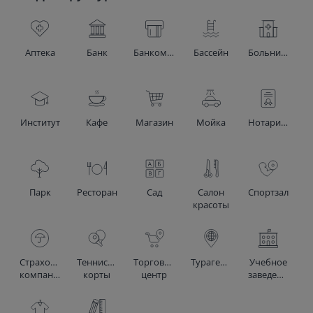
Аптека
Банк
Банкомат
Бассейн
Больница
Институт
Кафе
Магазин
Мойка
Нотариус
Парк
Ресторан
Сад
Салон
Спортзал
красоты
Страховая
Теннисные
Торговый
Турагентство
Учебное
компания
корты
центр
заведение