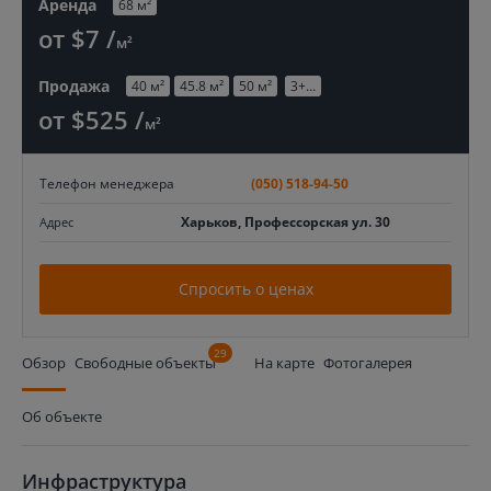
Аренда
68 м²
от $7 /
м²
Продажа
40 м²
45.8 м²
50 м²
3+…
от $525 /
м²
Телефон менеджера
(050) 518-94-50
Харьков, Профессорская ул. 30
Адрес
Спросить о ценах
29
Обзор
Свободные объекты
На карте
Фотогалерея
Об объекте
Инфраструктура