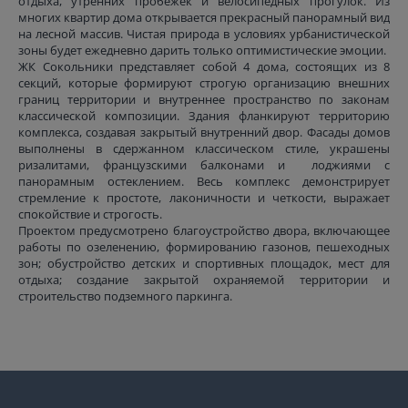
отдыха, утренних пробежек и велосипедных прогулок. Из
многих квартир дома открывается прекрасный панорамный вид
на лесной массив. Чистая природа в условиях урбанистической
зоны будет ежедневно дарить только оптимистические эмоции.
ЖК Сокольники представляет собой 4 дома, состоящих из 8
секций, которые формируют строгую организацию внешних
границ территории и внутреннее пространство по законам
классической композиции. Здания фланкируют территорию
комплекса, создавая закрытый внутренний двор. Фасады домов
выполнены в сдержанном классическом стиле, украшены
ризалитами, французскими балконами и лоджиями с
панорамным остеклением. Весь комплекс демонстрирует
стремление к простоте, лаконичности и четкости, выражает
спокойствие и строгость.
Проектом предусмотрено благоустройство двора, включающее
работы по озеленению, формированию газонов, пешеходных
зон; обустройство детских и спортивных площадок, мест для
отдыха; создание закрытой охраняемой территории и
строительство подземного паркинга.