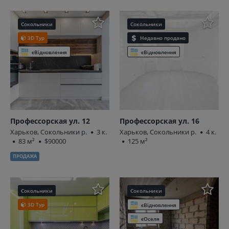
Сокольники
Сокольники
3D Тур
Недавно продано
єВідновлення
єВідновлення
Профессорская ул. 12
Профессорская ул. 16
Харьков, Сокольники р.
3 к.
Харьков, Сокольники р.
4 к.
83 м²
$90000
125 м²
ПРОДАЖА
Сокольники
Сокольники
3D Тур
єВідновлення
єОселя