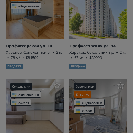
єВідновлення
Профессорская ул. 14
Профессорская ул. 14
Харьков, Сокольники р.
2 к.
Харьков, Сокольники р.
2 к.
78 м²
$84500
67 м²
$39999
ПРОДАЖА
ПРОДАЖА
Сокольники
Сокольники
3D Тур
єВідновлення
єОселя
єВідновлення
єОселя