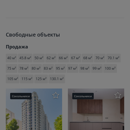
Свободные объекты
Продажа
40 м²
45.8 м²
50 м²
62 м²
66 м²
67 м²
68 м²
70 м²
70.1 м²
75 м²
78 м²
80 м²
83 м²
95 м²
97 м²
98 м²
99 м²
100 м²
105 м²
115 м²
125 м²
130.1 м²
Сокольники
Сокольники