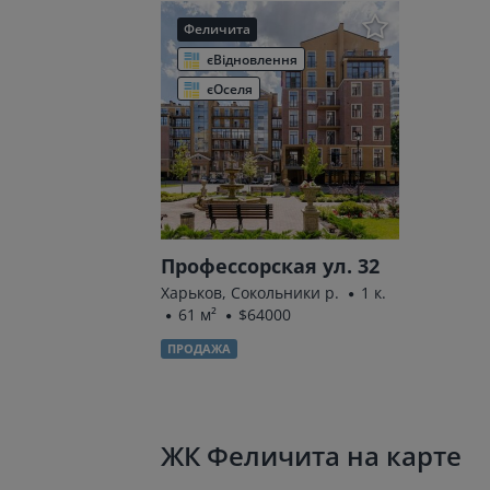
Феличита
єВідновлення
єОселя
Профессорская ул. 32
Харьков, Сокольники р.
1 к.
61 м²
$64000
ПРОДАЖА
ЖК Феличита на карте