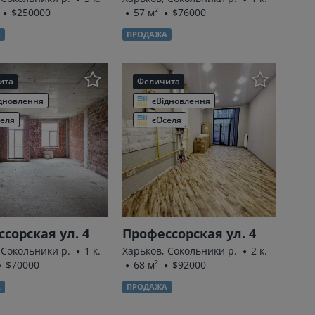
$250000
57 м²
$76000
А
ПРОДАЖА
ита
Феличита
дновлення
єВідновлення
еля
єОселя
сорская ул. 4
Профессорская ул. 4
 Сокольники р.
1 к.
Харьков, Сокольники р.
2 к.
$70000
68 м²
$92000
А
ПРОДАЖА