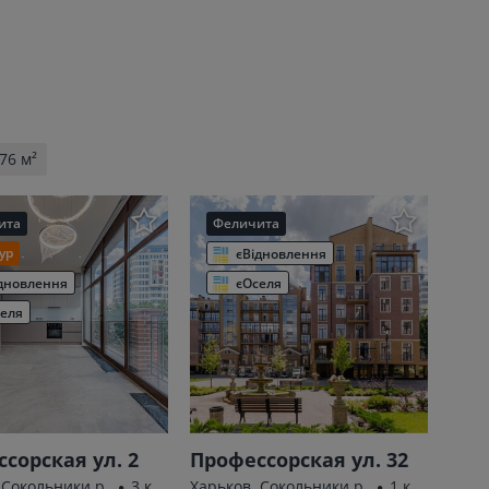
76 м²
ита
Феличита
ур
єВідновлення
дновлення
єОселя
еля
сорская ул. 2
Профессорская ул. 32
 Сокольники р.
3 к.
Харьков, Сокольники р.
1 к.