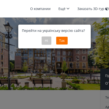
О компании
Ещё
Заказать 3D-тур
Перейти на українську версію сайта?
Ні
Так
П
о
Т
Ад