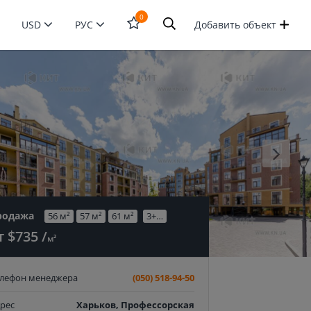
0
USD
РУС
Добавить объект
Открыть
форму
поиска
родажа
56 м²
57 м²
61 м²
3+…
т $735 /
м²
елефон менеджера
(050) 518-94-50
рес
Харьков, Профессорская