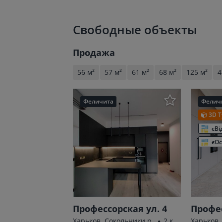
Свободные объекты
Продажа
56 м²
57 м²
61 м²
68 м²
125 м²
4
Феличита
Фелич
3D Т
єВі
єОс
Профессорская ул. 4
Профес
Харьков, Сокольники р.
2 к.
Харьков,