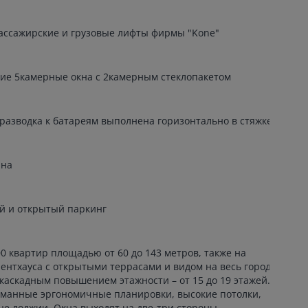
ассажирские и грузовые лифты фирмы "Kone"
ие 5камерные окна с 2камерным стеклопакетом
разводка к батареям выполнена горизонтально в стяжке
ана
й и открытый паркинг
0 квартир площадью от 60 до 143 метров, также на
ентхауса с открытыми террасами и видом на весь город.
 каскадным повышением этажности – от 15 до 19 этажей.
манные эргономичные планировки, высокие потолки,
е лоджии. Окна выходят на две-три стороны.