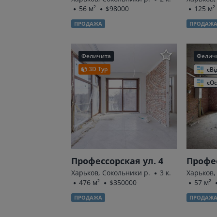
56 м²
$98000
125 м²
ПРОДАЖА
ПРОДАЖ
Феличита
Фелич
3D Тур
єВі
єОс
Профессорская ул. 4
Профес
Харьков, Сокольники р.
3 к.
Харьков,
476 м²
$350000
57 м²
ПРОДАЖА
ПРОДАЖ