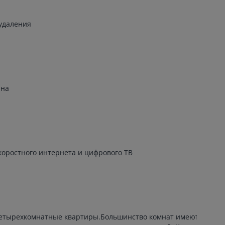
удаления
ана
коростного интернета и цифрового ТВ
и четырехкомнатные квартиры.Большинство комнат имеют