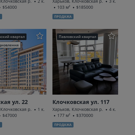
 Клочковская р.
2 к.
Харьков, Клочковская р.
3 к.
$54000
103 м²
$185000
А
ПРОДАЖА
ский квартал
Павловский квартал
дновлення
кая ул. 22
Клочковская ул. 117
 Клочковская р.
1 к.
Харьков, Клочковская р.
4 к.
$47000
177 м²
$370000
А
ПРОДАЖА