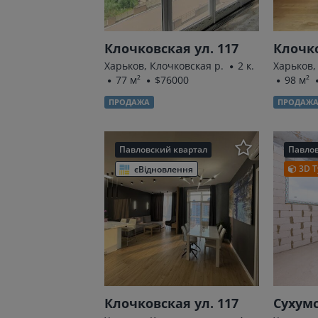
Клочковская ул. 117
Клочко
Харьков, Клочковская р.
2 к.
Харьков,
77 м²
$76000
98 м²
ПРОДАЖА
ПРОДАЖ
Павловский квартал
Павлов
3D Т
єВідновлення
Клочковская ул. 117
Сухумс