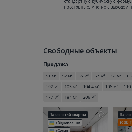
стандартную кубическую форму,
просторные, многие с выходом н
Свободные объекты
Продажа
51 м²
52 м²
55 м²
57 м²
64 м²
65
102 м²
103 м²
104.4 м²
106 м²
110
177 м²
184 м²
206 м²
Павловский квартал
Павлов
3D Т
єВідновлення
єОселя