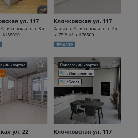
вская ул. 117
Клочковская ул. 117
 Клочковская р.
3 к.
Харьков, Клочковская р.
2 к.
$158000
75.8 м²
$76500
А
ПРОДАЖА
ский квартал
Павловский квартал
ур
єВідновлення
єОселя
кая ул. 22
Клочковская ул. 117