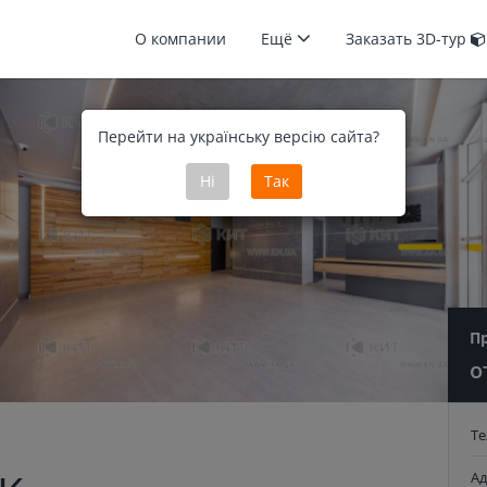
О компании
Ещё
Заказать 3D-тур
Перейти на українську версію сайта?
Ні
Так
П
о
Т
Ад