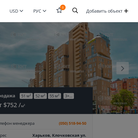
0
USD
РУС
Добавить объект
Открыть
форму
поиска
родажа
51 м²
52 м²
55 м²
3+…
т $752 /
м²
елефон менеджера
(050) 518-94-50
рес
Харьков, Клочковская ул.