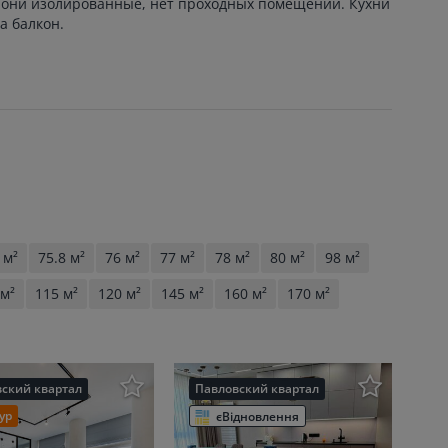
 они изолированные, нет проходных помещений. Кухни
а балкон.
 м²
75.8 м²
76 м²
77 м²
78 м²
80 м²
98 м²
 м²
115 м²
120 м²
145 м²
160 м²
170 м²
ский квартал
Павловский квартал
ур
єВідновлення