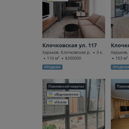
Клочковская ул. 117
Клочко
Харьков, Клочковская р.
3 к.
Харьков,
110 м²
$200000
103 м²
ПРОДАЖА
ПРОДАЖ
Павловский квартал
Павлов
єВідновлення
єОселя