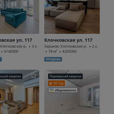
вская ул. 117
Клочковская ул. 117
 Клочковская р.
3 к.
Харьков, Клочковская р.
2 к.
$140000
78 м²
$205000
А
ПРОДАЖА
ский квартал
Павловский квартал
3D Тур
єВідновлення