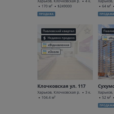
Харьков, Клочковская р.
4 к.
Харьков,
170 м²
$249000
64 м²
ПРОДАЖА
ПРОДАЖ
Павловский квартал
Павлов
Недавно продано
єВі
єВідновлення
єОселя
Клочковская ул. 117
Сухумс
Харьков, Клочковская р.
3 к.
Харьков,
104.4 м²
52 м²
ПРОДАЖ